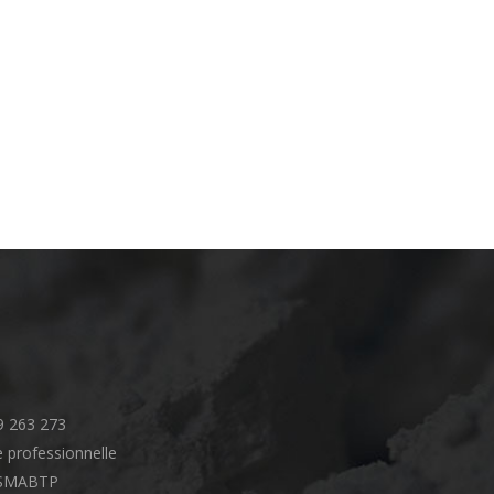
9 263 273
 professionnelle
SMABTP