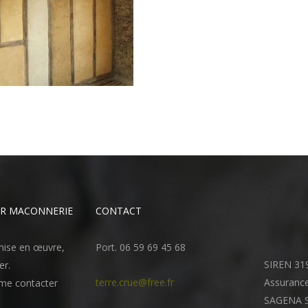
UR MACONNERIE
CONTACT
 mise en œuvre,
Port. 06 59 69 45 68
SIREN 31
er.
terre.crue@free.fr
Assurance
 me contacter
SAGENA 