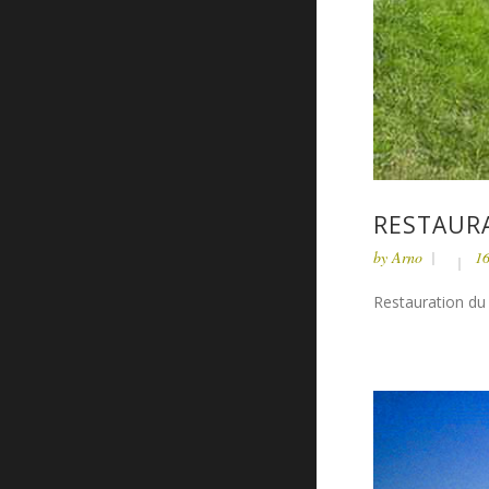
RESTAURA
by
Arno
16
Restauration du 