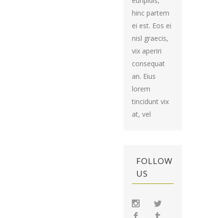
euripidis,
hinc partem
ei est. Eos ei
nisl graecis,
vix aperiri
consequat
an. Eius
lorem
tincidunt vix
at, vel
FOLLOW
US