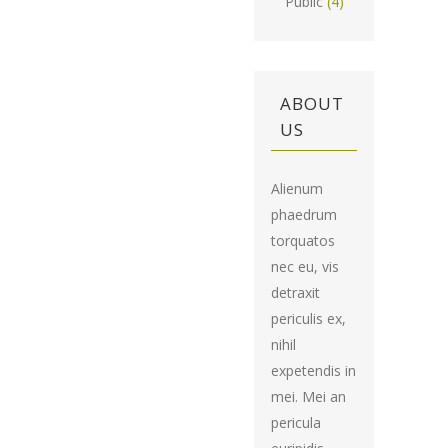
Public
(4)
ABOUT
US
Alienum
phaedrum
torquatos
nec eu, vis
detraxit
periculis ex,
nihil
expetendis in
mei. Mei an
pericula