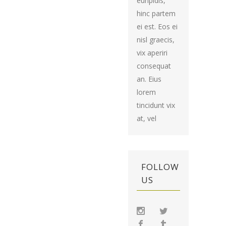
euripidis,
hinc partem
ei est. Eos ei
nisl graecis,
vix aperiri
consequat
an. Eius
lorem
tincidunt vix
at, vel
FOLLOW
US