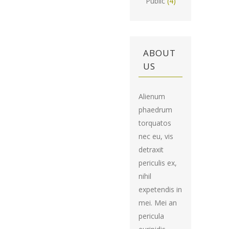
Public
(4)
ABOUT
US
Alienum
phaedrum
torquatos
nec eu, vis
detraxit
periculis ex,
nihil
expetendis in
mei. Mei an
pericula