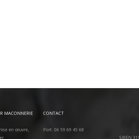
UR MACONNERIE
CONTACT
 mise en œuvre,
Port. 06 59 69 45 68
SIREN 31
er.