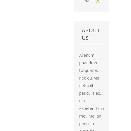
Public
(4)
ABOUT
US
Alienum
phaedrum
torquatos
nec eu, vis
detraxit
periculis ex,
nihil
expetendis in
mei. Mei an
pericula