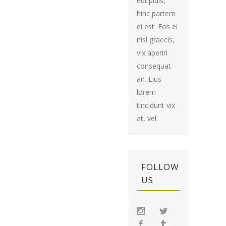
euripidis,
hinc partem
ei est. Eos ei
nisl graecis,
vix aperiri
consequat
an. Eius
lorem
tincidunt vix
at, vel
FOLLOW
US