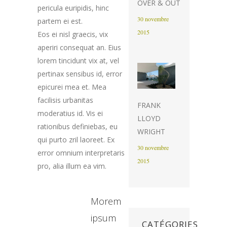
OVER & OUT
pericula euripidis, hinc
30 novembre
partem ei est.
2015
Eos ei nisl graecis, vix
aperiri consequat an. Eius
lorem tincidunt vix at, vel
pertinax sensibus id, error
epicurei mea et. Mea
facilisis urbanitas
FRANK
moderatius id. Vis ei
LLOYD
rationibus definiebas, eu
WRIGHT
qui purto zril laoreet. Ex
30 novembre
error omnium interpretaris
2015
pro, alia illum ea vim.
Morem
ipsum
CATÉGORIES