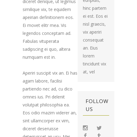
euripidis,
diceret denique, ut legimus
hinc partem
similique vix, te equidem
ei est. Eos ei
apeirian definitionem eos.
nisl graecis,
Ei movet elitr mea. Vis
vix aperiri
legendos conceptam ad.
consequat
Fabulas vituperata
an. Eius
sadipscing ei quo, altera
lorem
numquam est in.
tincidunt vix
at, vel
Aperiri suscipit vix an. Ei has
agam labore, facilisi
partiendo nec ad, cu dico
omnes ius. Pri delenit
FOLLOW
volutpat philosophia ea.
US
Eos odio mazim viderer an,
sint ullamcorper ex vim,
diceret deseruisse
deterruisset an usu. Mei