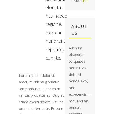
Public
(4)
gloriatur. Id
has habeo
regione,
ABOUT
explicari
US
hendrerit
Alienum
reprimique
phaedrum
cum te.
torquatos
nec eu, vis
detraxit
Lorem ipsum dolor sit
periculis ex,
amet, te ridens gloriatur
nihil
temporibus qui, per enim
expetendis in
veritus probatus ad. Quo eu
mei. Mei an
etiam exerci dolore, usu ne
pericula
omnes referrentur. Ex eam