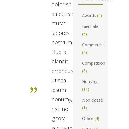
dolor sit
amet, has
Awards
(4)
mutat
Biennale
labores
(5)
nostrum ei.
Commercial
Duo te
(4)
blandit
Competition
erroribus,
(6)
ut sea
Housing
ipsum
(11)
nonumy,
Non classé
(1)
mel no
ignota
Office
(4)
accusamus